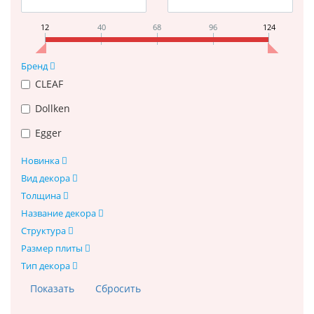
12
40
68
96
124
Бренд
CLEAF
Dollken
Egger
Новинка
Вид декора
Толщина
Название декора
Структура
Размер плиты
Тип декора