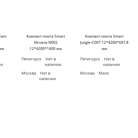
mart
Компакт-плита Smart
Компакт-плита Smart
Nirvana N002
Jungle-C007 12*4200*697,8
мм
12*4200*1400 мм
мм
ерное
(односторонняя,черное
(односторонняя,черное
Пятигорск
Нет в
Пятигорск
Нет в
art
основание) SM'art
основание) SM'art
ии
наличии
наличии
Москва
Нет в
Москва
Мало
наличии