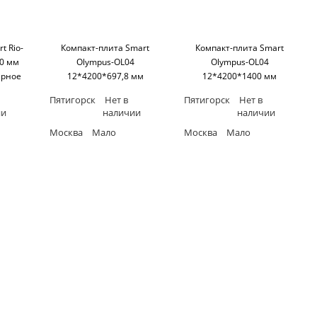
t Rio-
Компакт-плита Smart
Компакт-плита Smart
0 мм
Olympus-OL04
Olympus-OL04
ерное
12*4200*697,8 мм
12*4200*1400 мм
art
(односторонняя,черное
(односторонняя,черное
Пятигорск
Нет в
Пятигорск
Нет в
основание) SM'art
основание) SM'art
ии
наличии
наличии
Москва
Мало
Москва
Мало