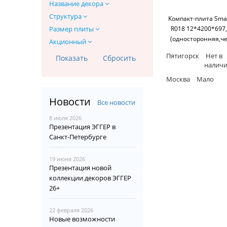
Название декора
Структура
Компакт-плита Smar
R018 12*4200*697
Размер плиты
(односторонняя,ч
Акционный
основание) SM'
Пятигорск
Нет в
налич
Москва
Мало
Новости
Все новости
8 июля 2026
Презентация ЭГГЕР в
Санкт-Петербурге
19 июня 2026
Презентация новой
коллекции декоров ЭГГЕР
26+
22 февраля 2026
Новые возможности