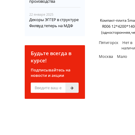
производства
22 января 2025
Декоры ЭГГЕР в структуре
Компакт-плита Smar
Филвуд теперь на МДФ
R006 12*4200*140
(односторонняя,ч
основание) SM'
Пятигорск
Нет в
налич
Будьте всегда в
Москва
Мало
курсе!
Подписывайтесь на
новости и акции