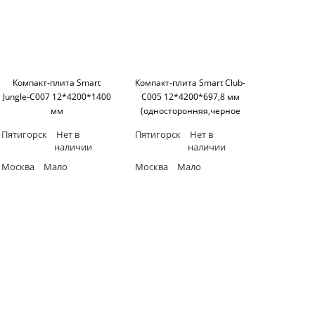
Компакт-плита Smart
Компакт-плита Smart Club-
Jungle-C007 12*4200*1400
C005 12*4200*697,8 мм
мм
(односторонняя,черное
(односторонняя,черное
основание) SM'art
Пятигорск
Нет в
Пятигорск
Нет в
основание) SM'art
наличии
наличии
Москва
Мало
Москва
Мало