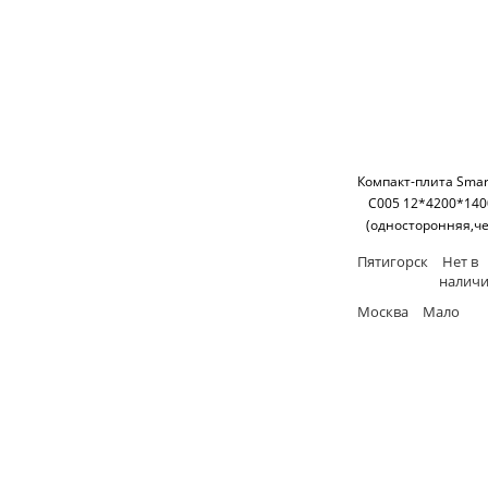
Компакт-плита Smart
C005 12*4200*14
(односторонняя,ч
основание) SM'
Пятигорск
Нет в
налич
Москва
Мало