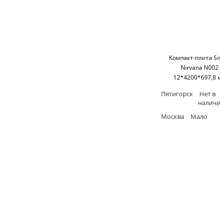
Компакт-плита S
Nirvana N002
12*4200*697,8 
(односторонняя,ч
Пятигорск
Нет в
основание) SM'
налич
Москва
Мало