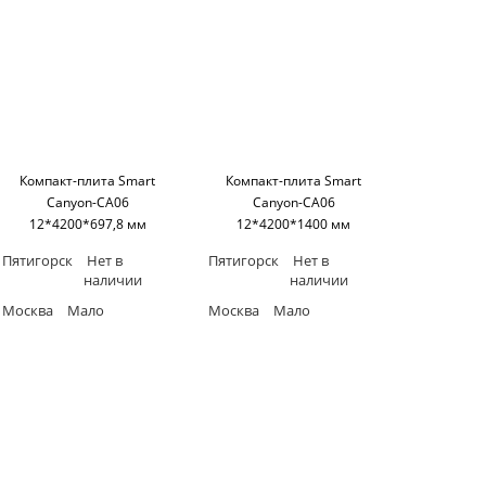
Компакт-плита Smart
Компакт-плита Smart
Canyon-CA06
Canyon-CA06
12*4200*697,8 мм
12*4200*1400 мм
(односторонняя, черное
(односторонняя, черное
Пятигорск
Нет в
Пятигорск
Нет в
основание) SM'art
основание) SM'art
наличии
наличии
Москва
Мало
Москва
Мало