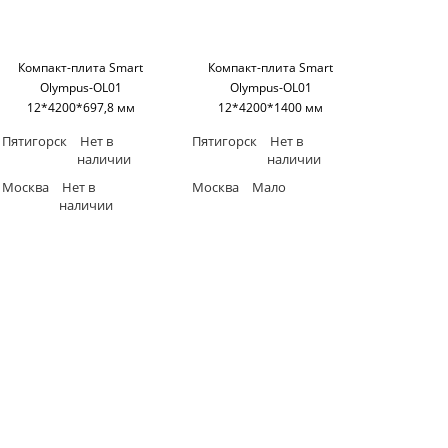
Компакт-плита Smart
Компакт-плита Smart
Olympus-OL01
Olympus-OL01
12*4200*697,8 мм
12*4200*1400 мм
(односторонняя,черное
(односторонняя,черное
Пятигорск
Нет в
Пятигорск
Нет в
основание) SM'art
основание) SM'art
наличии
наличии
Москва
Нет в
Москва
Мало
наличии