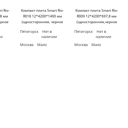
t Rio-
Компакт-плита Smart Rio-
Компакт-плита Smart Rio-
,8 мм
R018 12*4200*1400 мм
R009 12*4200*697,8 мм
ерное
(односторонняя, черное
(односторонняя,черное
art
основание) SM'art
основание) SM'art
Пятигорск
Нет в
Пятигорск
Нет в
ии
наличии
наличии
Москва
Мало
Москва
Мало