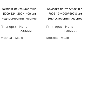
Компакт-плита Smart Rio-
Компакт-плита Smart Rio-
R009 12*4200*1400 мм
R006 12*4200*697,8 мм
(односторонняя,черное
(односторонняя,черное
основание) SM'art
основание) SM'art
Пятигорск
Нет в
Пятигорск
Нет в
наличии
наличии
Москва
Мало
Москва
Мало