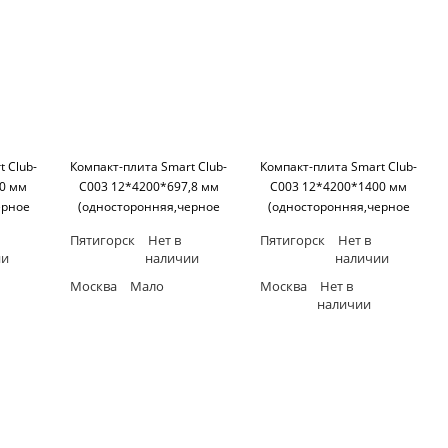
 Club-
Компакт-плита Smart Club-
Компакт-плита Smart Club-
00 мм
C003 12*4200*697,8 мм
C003 12*4200*1400 мм
ерное
(односторонняя,черное
(односторонняя,черное
art
основание) SM'art
основание) SM'art
Пятигорск
Нет в
Пятигорск
Нет в
ии
наличии
наличии
Москва
Мало
Москва
Нет в
наличии