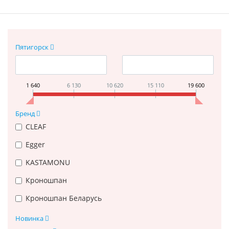
Пятигорск
1 640
6 130
10 620
15 110
19 600
Бренд
CLEAF
Egger
KASTAMONU
Кроношпан
Кроношпан Беларусь
Новинка