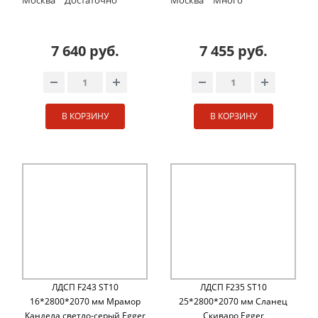
7 640 руб.
7 455 руб.
В КОРЗИНУ
В КОРЗИНУ
ЛДСП F243 ST10
ЛДСП F235 ST10
16*2800*2070 мм Мрамор
25*2800*2070 мм Сланец
Кандела cветло-серый Egger
Скиваро Egger