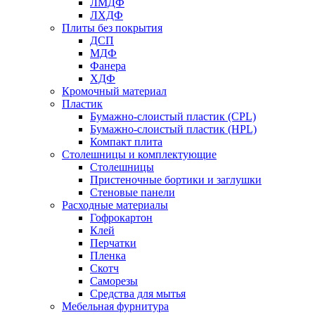
ЛМДФ
ЛХДФ
Плиты без покрытия
ДСП
МДФ
Фанера
ХДФ
Кромочный материал
Пластик
Бумажно-слоистый пластик (CPL)
Бумажно-слоистый пластик (HPL)
Компакт плита
Столешницы и комплектующие
Столешницы
Пристеночные бортики и заглушки
Стеновые панели
Расходные материалы
Гофрокартон
Клей
Перчатки
Пленка
Скотч
Саморезы
Средства для мытья
Мебельная фурнитура