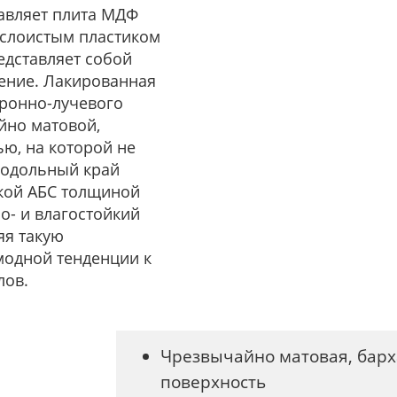
тавляет плита МДФ
слоистым пластиком
едставляет собой
ение. Лакированная
тронно-лучевого
йно матовой,
ю, на которой не
продольный край
мкой АБС толщиной
о- и влагостойкий
яя такую
модной тенденции к
лов.
Чрезвычайно матовая, барх
поверхность