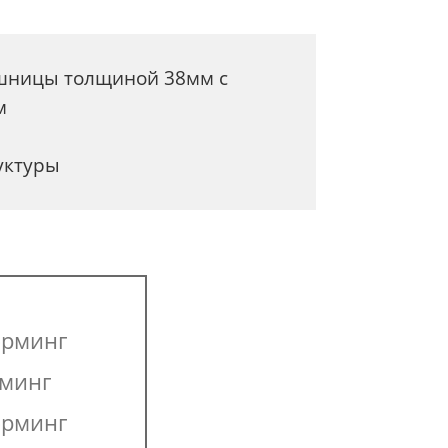
ешницы толщиной 38мм с
м
уктуры
орминг
рминг
орминг