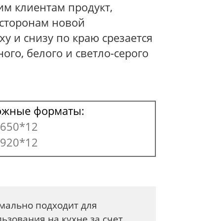
им клиентам продукт,
 сторонам новой
у и снизу по краю срезается
ого, белого и светло-серого
ожные форматы:
650*12
920*12
мально подходит для
ьзования на кухне за счет