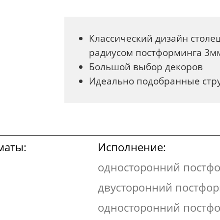
Классический дизайн стол
радиусом постформинга 3м
Большой выбор декоров
Идеально подобранные стр
маты:
Исполнение:
односторонний постф
двусторонний постфо
односторонний постф