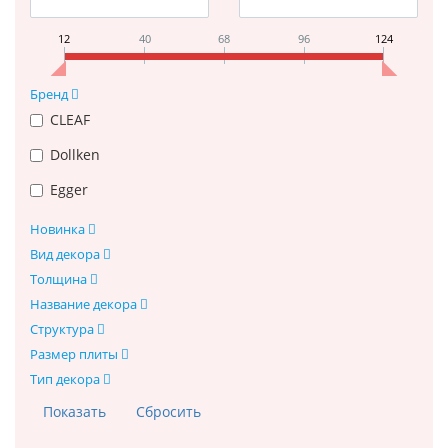
12
40
68
96
124
Бренд
CLEAF
Dollken
Egger
Новинка
Вид декора
Толщина
Название декора
Структура
Размер плиты
Тип декора