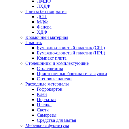
ЛМДФ
ЛХДФ
Плиты без покрытия
ДСП
МДФ
Фанера
ХДФ
Кромочный материал
Пластик
Бумажно-слоистый пластик (CPL)
Бумажно-слоистый пластик (HPL)
Компакт плита
Столешницы и комплектующие
Столешницы
Пристеночные бортики и заглушки
Стеновые панели
Расходные материалы
Гофрокартон
Клей
Перчатки
Пленка
Скотч
Саморезы
Средства для мытья
Мебельная фурнитура