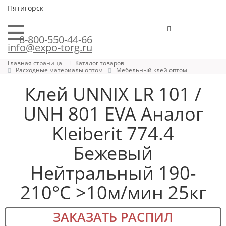
Пятигорск
8-800-550-44-66
info@expo-torg.ru
Главная страница
Каталог товаров
Расходные материалы оптом
Мебельный клей оптом
Клей UNNIX LR 101 /
UNH 801 EVA Аналог
Kleiberit 774.4
Бежевый
Нейтральный 190-
210°С >10м/мин 25кг
ЗАКАЗАТЬ РАСПИЛ