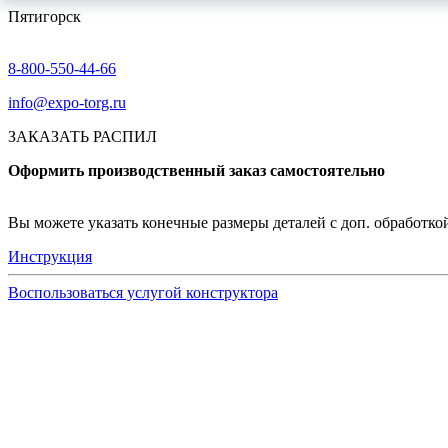
Пятигорск
8-800-550-44-66
info@expo-torg.ru
ЗАКАЗАТЬ РАСПИЛ
Оформить производственный заказ самостоятельно
Вы можете указать конечные размеры деталей с доп. обработкой 
Инструкция
Воспользоваться услугой конструктора
Узнать подробнее
Заказ образцов осуществляется на портале myEGGER.
Заказ образцов доступен только для юридических лиц и
На портале можно заказать образцы ЛДСП, БСП, PerfectS