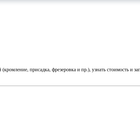
(кромление, присадка, фрезеровка и пр.), узнать стоимость и зап
 индивидуальных предпринимателей.
ense и столешниц.
В том числе, один раз в месяц, образцы на с