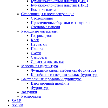
Бумажно-слоистый пластик (CPL)
Бумажно-слоистый пластик (HPL)
Компакт плита
Столешницы и комплектующие
Столешницы
Пристеночные бортики и заглушки
Стеновые панели
Расходные материалы
Гофрокартон
Клей
Перчатки
Пленка
Скотч
Саморезы
Средства для мытья
Мебельная фурнитура
Функциональная мебельная фурнитура
Крепёжная и соединительная фурнитура
Выставочный профиль и фурнитура
Выставочный профиль
Фурнитура
Заглушки
Распродажа
SALE
Акции