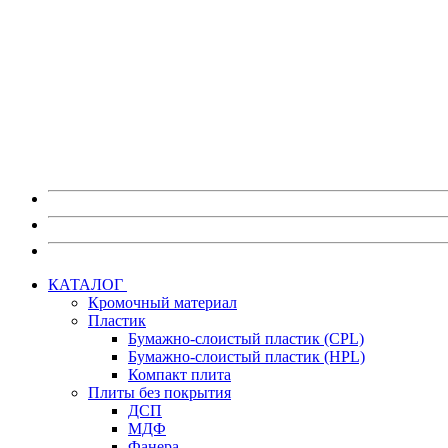
Также на портале myEGGER вы можете:
Скачать изображения декоров в высоком разрешении без в
Скачать каталоги, постеры и брошюры по любым материа
Скачать актуальные сертификаты на продукцию.
Получить информацию по предстоящим мероприятиям 
Перейти на портал myEGGER
КАТАЛОГ
Кромочный материал
Пластик
Бумажно-слоистый пластик (CPL)
Бумажно-слоистый пластик (HPL)
Компакт плита
Плиты без покрытия
ДСП
МДФ
Фанера