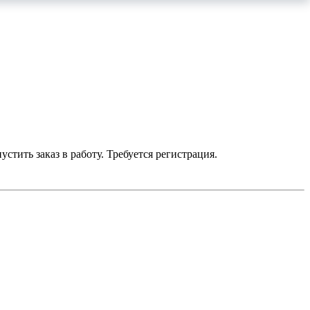
устить заказ в работу. Требуется регистрация.
умму до 700 р. — бесплатно.