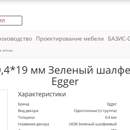
ИЛ
роизводство
Проектирование мебели
БАЗИС-
а оптом
0,4*19 мм Зеленый шалфее
Egger
Характеристики
Бренд
Egger
Вид декора
Однотонные (U группа)
Толщина
0,4 мм
Название декора
U638 Зеленый шалфеевый