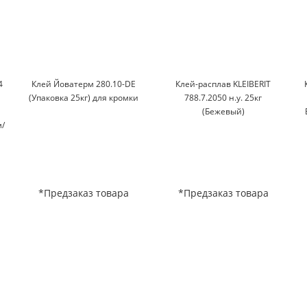
4
Клей Йоватерм 280.10-DE
Клей-расплав KLEIBERIT
м
(Упаковка 25кг) для кромки
788.7.2050 н.у. 25кг
(Бежевый)
/
*Предзаказ товара
*Предзаказ товара