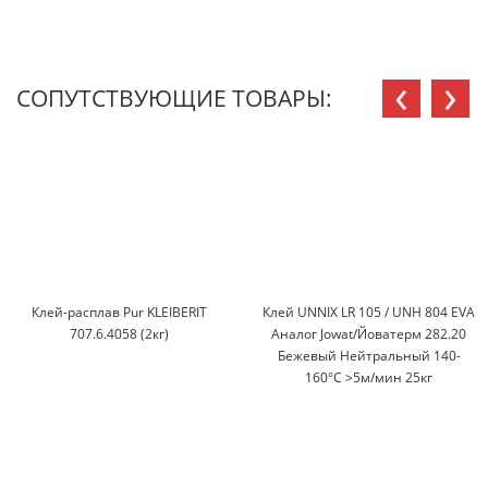
‹
›
СОПУТСТВУЮЩИЕ ТОВАРЫ:
Клей-расплав Pur KLEIBERIT
Клей UNNIX LR 105 / UNH 804 EVA
707.6.4058 (2кг)
Аналог Jowat/Йоватерм 282.20
Бежевый Нейтральный 140-
160°С >5м/мин 25кг