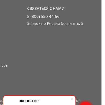
СВЯЗАТЬСЯ С НАМИ
8 (800) 550-44-66
Звонок по России бесплатный
тура
ЭКСПО-ТОРГ
вляется публичной офертой, определяемой положениями Статьи 437
 бесплатному телефону — 8-800-550-44-66.