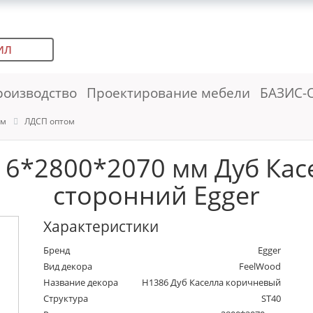
ИЛ
роизводство
Проектирование мебели
БАЗИС-
ем
ЛДСП оптом
6*2800*2070 мм Дуб Кас
сторонний Egger
Характеристики
Бренд
Egger
Вид декора
FeelWood
Название декора
H1386 Дуб Каселла коричневый
Структура
ST40