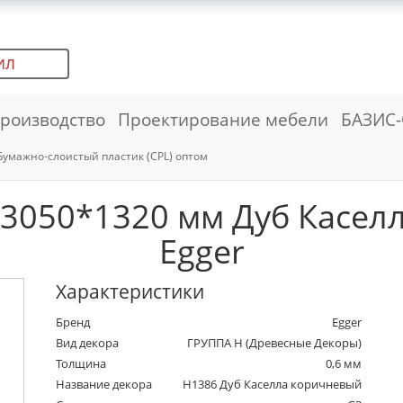
ИЛ
роизводство
Проектирование мебели
БАЗИС-
Бумажно-слоистый пластик (CPL) оптом
*3050*1320 мм Дуб Касел
Egger
Характеристики
Бренд
Egger
Вид декора
ГРУППА Н (Древесные Декоры)
Толщина
0,6 мм
Название декора
H1386 Дуб Каселла коричневый