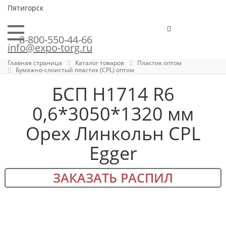
Пятигорск
8-800-550-44-66
info@expo-torg.ru
Главная страница
Каталог товаров
Пластик оптом
Бумажно-слоистый пластик (CPL) оптом
БСП H1714 R6
0,6*3050*1320 мм
Орех Линкольн CPL
Egger
ЗАКАЗАТЬ РАСПИЛ