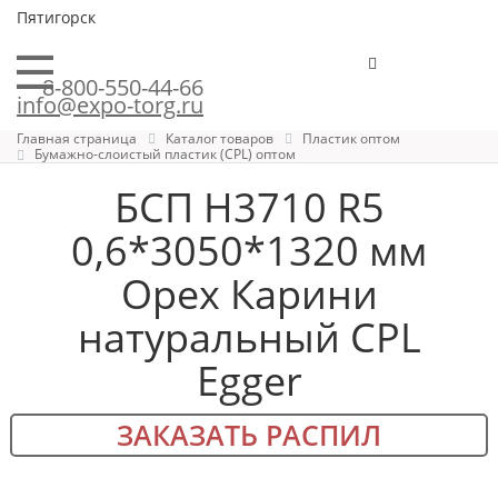
Пятигорск
8-800-550-44-66
info@expo-torg.ru
Главная страница
Каталог товаров
Пластик оптом
Бумажно-слоистый пластик (CPL) оптом
БСП H3710 R5
0,6*3050*1320 мм
Орех Карини
натуральный CPL
Egger
ЗАКАЗАТЬ РАСПИЛ