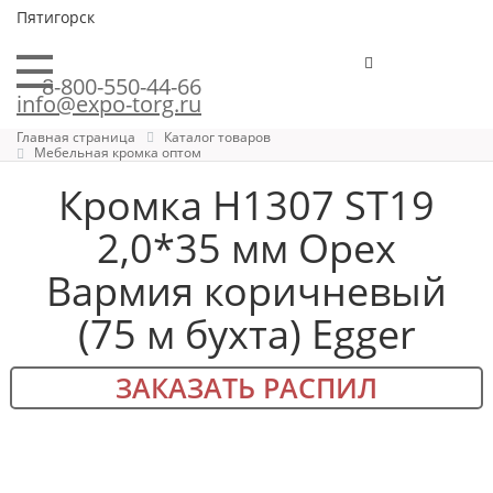
Пятигорск
8-800-550-44-66
info@expo-torg.ru
Главная страница
Каталог товаров
Мебельная кромка оптом
Кромка H1307 ST19
2,0*35 мм Орех
Вармия коричневый
(75 м бухта) Egger
ЗАКАЗАТЬ РАСПИЛ