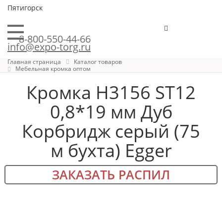
Пятигорск
8-800-550-44-66
info@expo-torg.ru
Главная страница
Каталог товаров
Мебельная кромка оптом
Кромка H3156 ST12
0,8*19 мм Дуб
Корбридж серый (75
м бухта) Egger
ЗАКАЗАТЬ РАСПИЛ