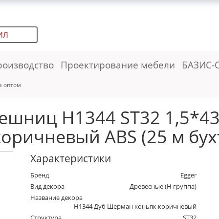
ИЛ
роизводство
Проектирование мебели
БАЗИС-
а оптом
лешниц H1344 ST32 1,5*4
коричневый ABS (25 м бухт
Характеристики
Бренд
Egger
Вид декора
Древесные (Н группа)
Название декора
H1344 Дуб Шерман коньяк коричневый
Структура
ST32