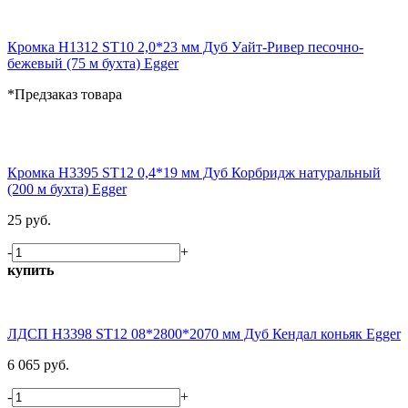
Кромка H1312 ST10 2,0*23 мм Дуб Уайт-Ривер песочно-
бежевый (75 м бухта) Egger
*Предзаказ товара
Кромка H3395 ST12 0,4*19 мм Дуб Корбридж натуральный
(200 м бухта) Egger
25 руб.
-
+
купить
ЛДСП H3398 ST12 08*2800*2070 мм Дуб Кендал коньяк Egger
6 065 руб.
-
+