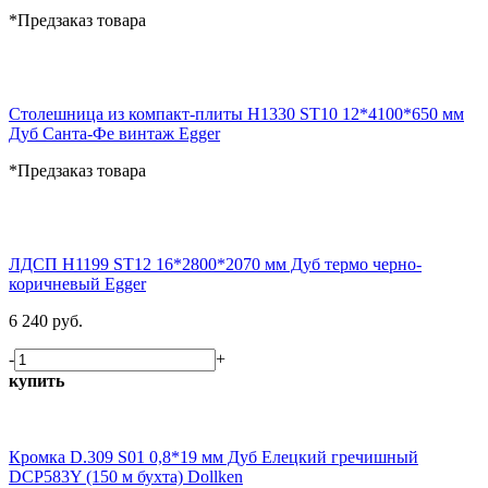
*Предзаказ товара
Столешница из компакт-плиты H1330 ST10 12*4100*650 мм
Дуб Санта-Фе винтаж Egger
*Предзаказ товара
ЛДСП H1199 ST12 16*2800*2070 мм Дуб термо черно-
коричневый Egger
6 240 руб.
-
+
купить
Кромка D.309 S01 0,8*19 мм Дуб Елецкий гречишный
DCP583Y (150 м бухта) Dollken