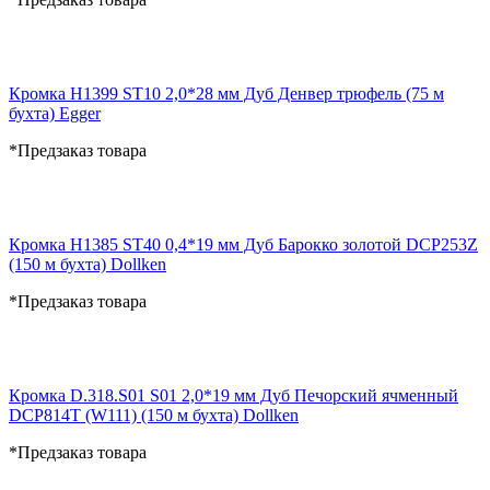
Кромка H1399 ST10 2,0*28 мм Дуб Денвер трюфель (75 м
бухта) Egger
*Предзаказ товара
Кромка H1385 ST40 0,4*19 мм Дуб Барокко золотой DCP253Z
(150 м бухта) Dollken
*Предзаказ товара
Кромка D.318.S01 S01 2,0*19 мм Дуб Печорский ячменный
DCP814T (W111) (150 м бухта) Dollken
*Предзаказ товара