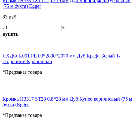
Кромка H3395 ST12 2,0*19 мм Дуб Корбридж натуральный
(75 м бухта) Egger
83 руб.
-
+
купить
ЛХДФ K001 PE 03*2800*2070 мм Дуб Крафт Белый 1-
сторонний Кроношпан
*Предзаказ товара
Кромка H3317 ST28 0,8*28 мм Дуб Кунео коричневый (75 м
бухта) Egger
*Предзаказ товара