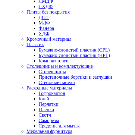
ЛМДФ
ЛХДФ
Плиты без покрытия
ДСП
МДФ
Фанера
ХДФ
Кромочный материал
Пластик
Бумажно-слоистый пластик (CPL)
Бумажно-слоистый пластик (HPL)
Компакт плита
Столешницы и комплектующие
Столешницы
Пристеночные бортики и заглушки
Стеновые панели
Расходные материалы
Гофрокартон
Клей
Перчатки
Пленка
Скотч
Саморезы
Средства для мытья
Мебельная фурнитура