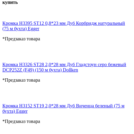
купить
Кромка H3395 ST12 0,8*23 мм Дуб Корбридж натуральный
(75 м бухта) Egger
*Предзаказ товара
Кромка H3326 ST28 2,0*28 мм Дуб Гладстоун серо бежевый
DCP252Z (F49) (150 м бухта) Dollken
*Предзаказ товара
Кромка H3152 ST19 2,0*28 мм Дуб Виченца беленый (75 м
бухта) Egger
*Предзаказ товара