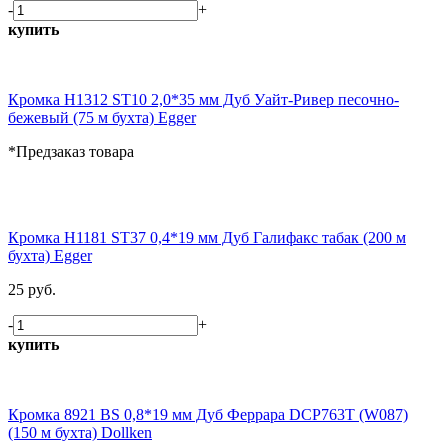
-
+
купить
Кромка H1312 ST10 2,0*35 мм Дуб Уайт-Ривер песочно-
бежевый (75 м бухта) Egger
*Предзаказ товара
Кромка H1181 ST37 0,4*19 мм Дуб Галифакс табак (200 м
бухта) Egger
25 руб.
-
+
купить
Кромка 8921 BS 0,8*19 мм Дуб Феррара DCP763T (W087)
(150 м бухта) Dollken