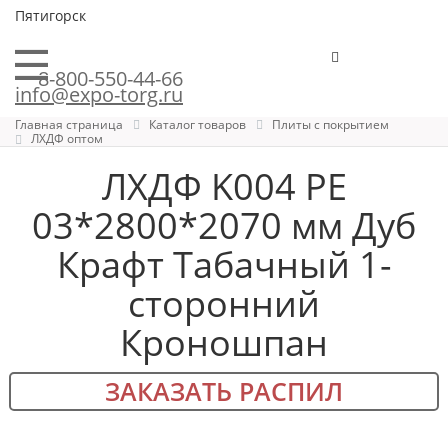
Пятигорск
8-800-550-44-66
info@expo-torg.ru
Главная страница
Каталог товаров
Плиты с покрытием
ЛХДФ оптом
ЛХДФ K004 PE
03*2800*2070 мм Дуб
Крафт Табачный 1-
сторонний
Кроношпан
ЗАКАЗАТЬ РАСПИЛ