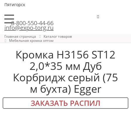
Пятигорск
8-800-550-44-66
info@expo-torg.ru
Главная страница
Каталог товаров
Мебельная кромка оптом
Кромка H3156 ST12
2,0*35 мм Дуб
Корбридж серый (75
м бухта) Egger
ЗАКАЗАТЬ РАСПИЛ