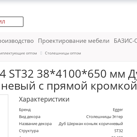
ИЛ
роизводство
Проектирование мебели
БАЗИС-
мплектующие оптом
Столешницы оптом
4 ST32 38*4100*650 мм Д
невый с прямой кромкой
Характеристики
Бренд
Egger
Вид декора
Столешницы Эггер
Название декора
Дуб Шерман коньяк коричневый
Структура
ST32