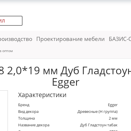
ИЛ
роизводство
Проектирование мебели
БАЗИС-
а оптом
 2,0*19 мм Дуб Гладстоун 
Egger
Характеристики
Бренд
Egger
Вид декора
Древесные (Н группа)
Толщина
2 мм
Название декора
Дуб Гладстоун табак