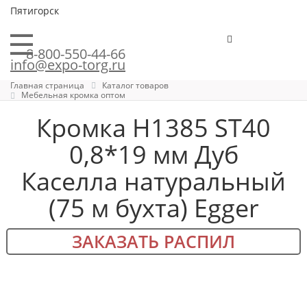
Пятигорск
8-800-550-44-66
info@expo-torg.ru
Главная страница
Каталог товаров
Мебельная кромка оптом
Кромка H1385 ST40
0,8*19 мм Дуб
Каселла натуральный
(75 м бухта) Egger
ЗАКАЗАТЬ РАСПИЛ