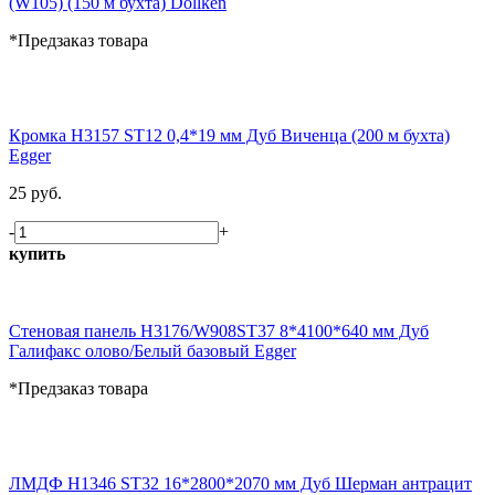
(W105) (150 м бухта) Dollken
*Предзаказ товара
Кромка H3157 ST12 0,4*19 мм Дуб Виченца (200 м бухта)
Egger
25 руб.
-
+
купить
Стеновая панель H3176/W908ST37 8*4100*640 мм Дуб
Галифакс олово/Белый базовый Egger
*Предзаказ товара
ЛМДФ H1346 ST32 16*2800*2070 мм Дуб Шерман антрацит