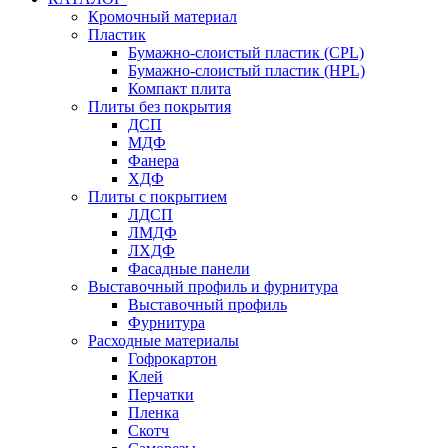
Кромочный материал
Пластик
Бумажно-слоистый пластик (CPL)
Бумажно-слоистый пластик (HPL)
Компакт плита
Плиты без покрытия
ДСП
МДФ
Фанера
ХДФ
Плиты с покрытием
ЛДСП
ЛМДФ
ЛХДФ
Фасадные панели
Выставочный профиль и фурнитура
Выставочный профиль
Фурнитура
Расходные материалы
Гофрокартон
Клей
Перчатки
Пленка
Скотч