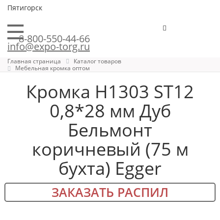
Пятигорск
8-800-550-44-66
info@expo-torg.ru
Главная страница
Каталог товаров
Мебельная кромка оптом
Кромка H1303 ST12
0,8*28 мм Дуб
Бельмонт
коричневый (75 м
бухта) Egger
ЗАКАЗАТЬ РАСПИЛ