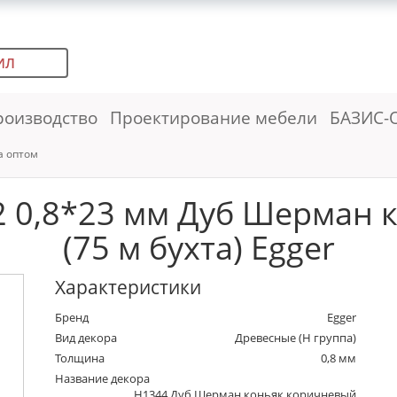
ИЛ
роизводство
Проектирование мебели
БАЗИС-
а оптом
2 0,8*23 мм Дуб Шерман 
(75 м бухта) Egger
Характеристики
Бренд
Egger
Вид декора
Древесные (Н группа)
Толщина
0,8 мм
Название декора
H1344 Дуб Шерман коньяк коричневый