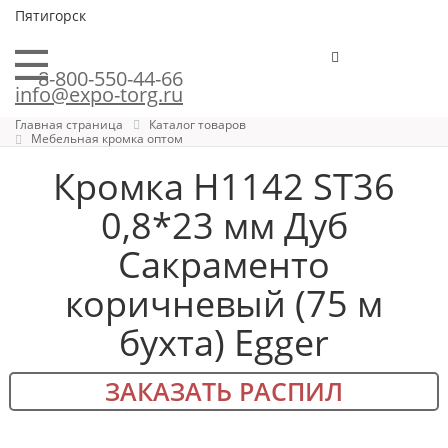
Пятигорск
8-800-550-44-66
info@expo-torg.ru
Главная страница
Каталог товаров
Мебельная кромка оптом
Кромка H1142 ST36
0,8*23 мм Дуб
Сакраменто
коричневый (75 м
бухта) Egger
ЗАКАЗАТЬ РАСПИЛ