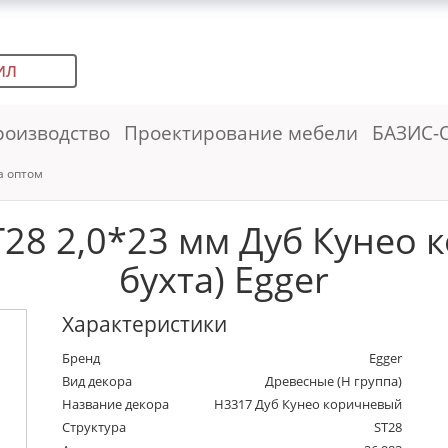
ИЛ
роизводство
Проектирование мебели
БАЗИС-
а оптом
28 2,0*23 мм Дуб Кунео 
бухта) Egger
Характеристики
Бренд
Egger
Вид декора
Древесные (Н группа)
Название декора
H3317 Дуб Кунео коричневый
Структура
ST28