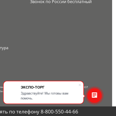
Звонок по России бесплатный
тура
ЭКСПО-ТОРГ
вляется публичной офертой, определяемой положениями Статьи 437
бесплатному телефону — 8-800-550-44-66.
Здравствуйте! Мы готовы вам
помочь.
ть по телефону 8-800-550-44-66