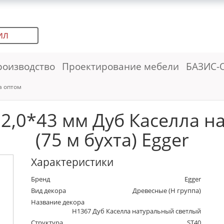
ИЛ
роизводство
Проектирование мебели
БАЗИС-
а оптом
 2,0*43 мм Дуб Каселла н
(75 м бухта) Egger
Характеристики
Бренд
Egger
Вид декора
Древесные (Н группа)
Название декора
H1367 Дуб Каселла натуральный светлый
Структура
ST40