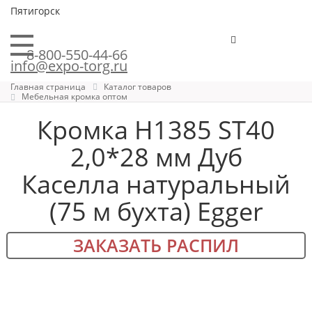
Пятигорск
8-800-550-44-66
info@expo-torg.ru
Главная страница
Каталог товаров
Мебельная кромка оптом
Кромка H1385 ST40
2,0*28 мм Дуб
Каселла натуральный
(75 м бухта) Egger
ЗАКАЗАТЬ РАСПИЛ