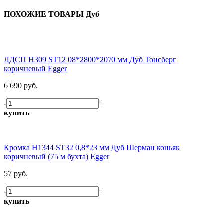
ПОХОЖИЕ ТОВАРЫ Дуб
ЛДСП H309 ST12 08*2800*2070 мм Дуб Тонсберг
коричневый Egger
6 690 руб.
-
+
купить
Кромка H1344 ST32 0,8*23 мм Дуб Шерман коньяк
коричневый (75 м бухта) Egger
57 руб.
-
+
купить