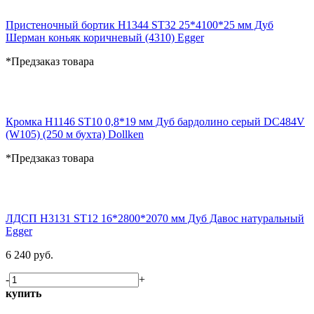
Пристеночный бортик H1344 ST32 25*4100*25 мм Дуб
Шерман коньяк коричневый (4310) Egger
*Предзаказ товара
Кромка H1146 ST10 0,8*19 мм Дуб бардолино серый DC484V
(W105) (250 м бухта) Dollken
*Предзаказ товара
ЛДСП H3131 ST12 16*2800*2070 мм Дуб Давос натуральный
Egger
6 240 руб.
-
+
купить