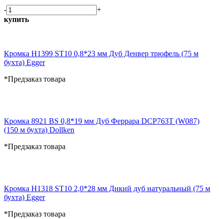
-
+
купить
Кромка H1399 ST10 0,8*23 мм Дуб Денвер трюфель (75 м
бухта) Egger
*Предзаказ товара
Кромка 8921 BS 0,8*19 мм Дуб Феррара DCP763T (W087)
(150 м бухта) Dollken
*Предзаказ товара
Кромка H1318 ST10 2,0*28 мм Дикий дуб натуральный (75 м
бухта) Egger
*Предзаказ товара