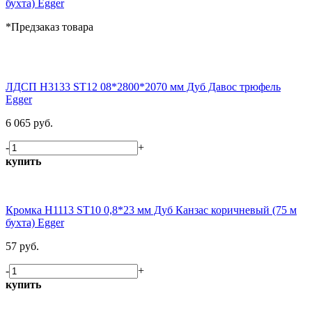
бухта) Egger
*Предзаказ товара
ЛДСП H3133 ST12 08*2800*2070 мм Дуб Давос трюфель
Egger
6 065 руб.
-
+
купить
Кромка H1113 ST10 0,8*23 мм Дуб Канзас коричневый (75 м
бухта) Egger
57 руб.
-
+
купить