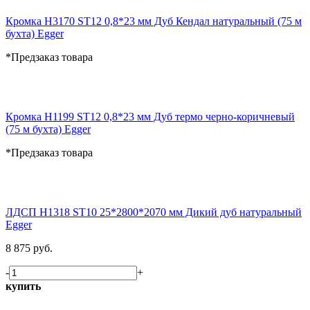
Кромка H3170 ST12 0,8*23 мм Дуб Кендал натуральный (75 м
бухта) Egger
*Предзаказ товара
Кромка H1199 ST12 0,8*23 мм Дуб термо черно-коричневый
(75 м бухта) Egger
*Предзаказ товара
ЛДСП H1318 ST10 25*2800*2070 мм Дикий дуб натуральный
Egger
8 875 руб.
-
+
купить