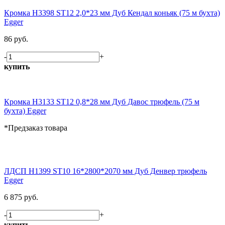
Кромка H3398 ST12 2,0*23 мм Дуб Кендал коньяк (75 м бухта)
Egger
86 руб.
-
+
купить
Кромка H3133 ST12 0,8*28 мм Дуб Давос трюфель (75 м
бухта) Egger
*Предзаказ товара
ЛДСП H1399 ST10 16*2800*2070 мм Дуб Денвер трюфель
Egger
6 875 руб.
-
+
купить