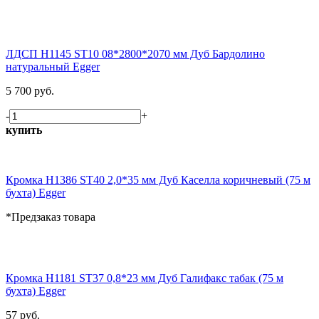
ЛДСП H1145 ST10 08*2800*2070 мм Дуб Бардолино
натуральный Egger
5 700 руб.
-
+
купить
Кромка H1386 ST40 2,0*35 мм Дуб Каселла коричневый (75 м
бухта) Egger
*Предзаказ товара
Кромка H1181 ST37 0,8*23 мм Дуб Галифакс табак (75 м
бухта) Egger
57 руб.