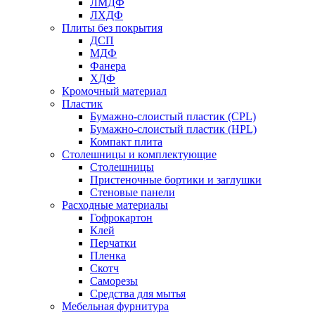
ЛМДФ
ЛХДФ
Плиты без покрытия
ДСП
МДФ
Фанера
ХДФ
Кромочный материал
Пластик
Бумажно-слоистый пластик (CPL)
Бумажно-слоистый пластик (HPL)
Компакт плита
Столешницы и комплектующие
Столешницы
Пристеночные бортики и заглушки
Стеновые панели
Расходные материалы
Гофрокартон
Клей
Перчатки
Пленка
Скотч
Саморезы
Средства для мытья
Мебельная фурнитура