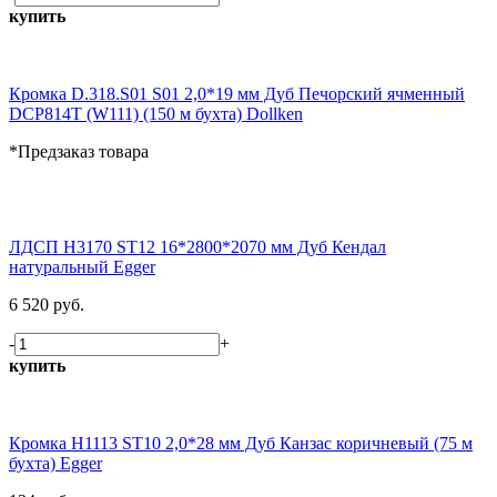
купить
Кромка D.318.S01 S01 2,0*19 мм Дуб Печорский ячменный
DCP814T (W111) (150 м бухта) Dollken
*Предзаказ товара
ЛДСП H3170 ST12 16*2800*2070 мм Дуб Кендал
натуральный Egger
6 520 руб.
-
+
купить
Кромка H1113 ST10 2,0*28 мм Дуб Канзас коричневый (75 м
бухта) Egger