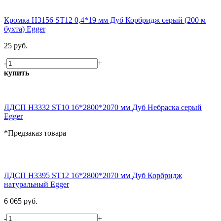
Кромка H3156 ST12 0,4*19 мм Дуб Корбридж серый (200 м
бухта) Egger
25 руб.
-
+
купить
ЛДСП H3332 ST10 16*2800*2070 мм Дуб Небраска серый
Egger
*Предзаказ товара
ЛДСП H3395 ST12 16*2800*2070 мм Дуб Корбридж
натуральный Egger
6 065 руб.
-
+