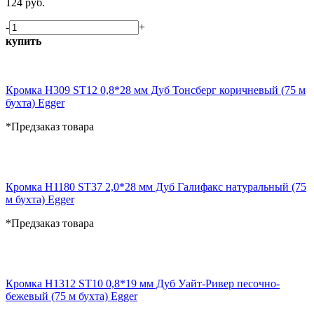
124 руб.
-
+
купить
Кромка H309 ST12 0,8*28 мм Дуб Тонсберг коричневый (75 м
бухта) Egger
*Предзаказ товара
Кромка H1180 ST37 2,0*28 мм Дуб Галифакс натуральный (75
м бухта) Egger
*Предзаказ товара
Кромка H1312 ST10 0,8*19 мм Дуб Уайт-Ривер песочно-
бежевый (75 м бухта) Egger