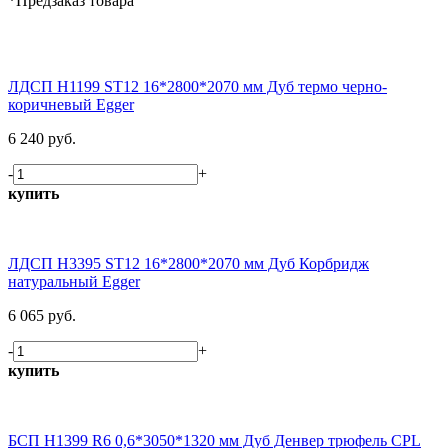
*Предзаказ товара
ЛДСП H1199 ST12 16*2800*2070 мм Дуб термо черно-
коричневый Egger
6 240 руб.
-
+
купить
ЛДСП H3395 ST12 16*2800*2070 мм Дуб Корбридж
натуральный Egger
6 065 руб.
-
+
купить
БСП H1399 R6 0,6*3050*1320 мм Дуб Денвер трюфель CPL