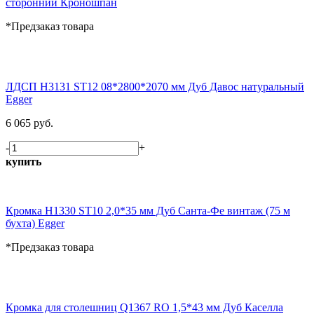
сторонний Кроношпан
*Предзаказ товара
ЛДСП H3131 ST12 08*2800*2070 мм Дуб Давос натуральный
Egger
6 065 руб.
-
+
купить
Кромка H1330 ST10 2,0*35 мм Дуб Санта-Фе винтаж (75 м
бухта) Egger
*Предзаказ товара
Кромка для столешниц Q1367 RO 1,5*43 мм Дуб Каселла