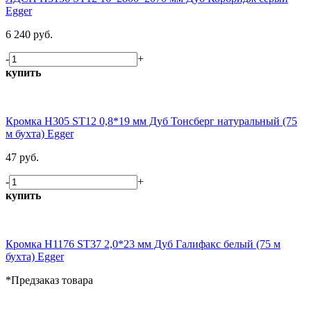
Egger
6 240 руб.
-
+
купить
Кромка H305 ST12 0,8*19 мм Дуб Тонсберг натуральный (75
м бухта) Egger
47 руб.
-
+
купить
Кромка H1176 ST37 2,0*23 мм Дуб Галифакс белый (75 м
бухта) Egger
*Предзаказ товара