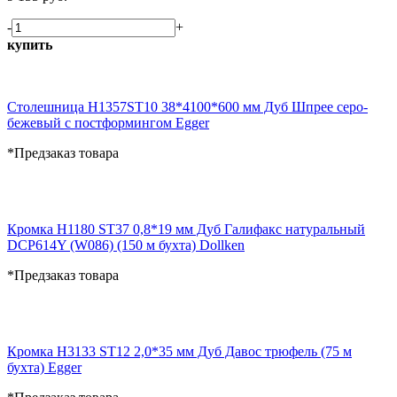
-
+
купить
Столешница H1357ST10 38*4100*600 мм Дуб Шпрее серо-
бежевый с постформингом Egger
*Предзаказ товара
Кромка H1180 ST37 0,8*19 мм Дуб Галифакс натуральный
DCP614Y (W086) (150 м бухта) Dollken
*Предзаказ товара
Кромка H3133 ST12 2,0*35 мм Дуб Давос трюфель (75 м
бухта) Egger