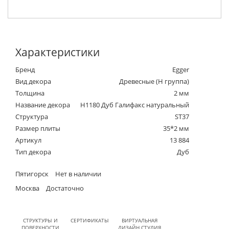
Характеристики
Бренд
Egger
Вид декора
Древесные (Н группа)
Толщина
2 мм
Название декора
H1180 Дуб Галифакс натуральный
Структура
ST37
Размер плиты
35*2 мм
Артикул
13 884
Тип декора
Дуб
Пятигорск
Нет в наличии
Москва
Достаточно
СТРУКТУРЫ И
СЕРТИФИКАТЫ
ВИРТУАЛЬНАЯ
ПОВЕРХНОСТИ
ДИЗАЙН СТУДИЯ