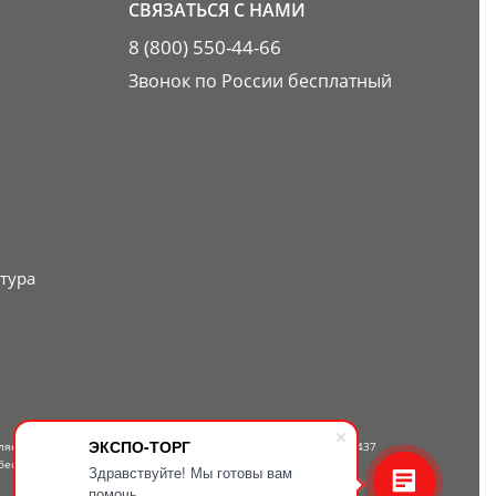
СВЯЗАТЬСЯ С НАМИ
8 (800) 550-44-66
Звонок по России бесплатный
тура
ЭКСПО-ТОРГ
вляется публичной офертой, определяемой положениями Статьи 437
бесплатному телефону — 8-800-550-44-66.
Здравствуйте! Мы готовы вам
помочь.