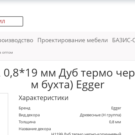
ИЛ
роизводство
Проектирование мебели
БАЗИС-
а оптом
 0,8*19 мм Дуб термо че
м бухта) Egger
Характеристики
Бренд
Egger
Вид декора
Древесные (Н группа)
Толщина
0,8 мм
Название декора
H1199 Дуб термо черно-коричневый