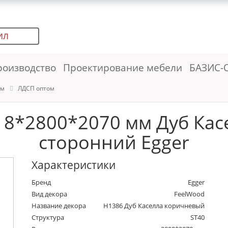
ИЛ
роизводство
Проектирование мебели
БАЗИС-
ем
ЛДСП оптом
8*2800*2070 мм Дуб Кас
сторонний Egger
Характеристики
Бренд
Egger
Вид декора
FeelWood
Название декора
H1386 Дуб Каселла коричневый
Структура
ST40