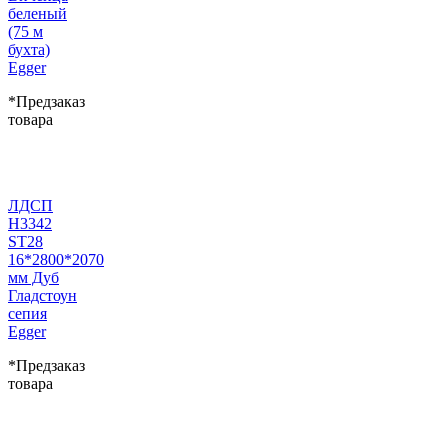
беленый
(75 м
бухта)
Egger
*Предзаказ
товара
ЛДСП
H3342
ST28
16*2800*2070
мм Дуб
Гладстоун
сепия
Egger
*Предзаказ
товара