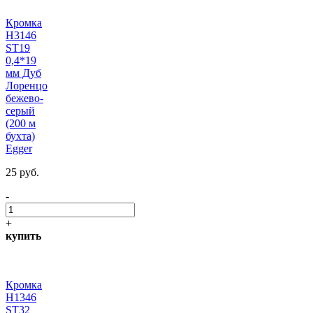
Кромка
H3146
ST19
0,4*19
мм Дуб
Лоренцо
бежево-
серый
(200 м
бухта)
Egger
25 руб.
-
+
купить
Кромка
H1346
ST32