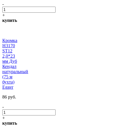
-
+
купить
Кромка
H3170
ST12
2,0*23
мм Дуб
Кендал
натуральный
(75 м
бухта)
Egger
86 руб.
-
+
купить