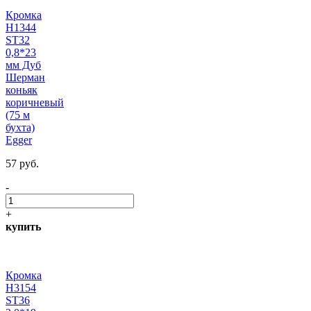
Кромка
H1344
ST32
0,8*23
мм Дуб
Шерман
коньяк
коричневый
(75 м
бухта)
Egger
57 руб.
-
+
купить
Кромка
H3154
ST36