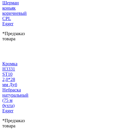
Шерман
коньяк
коричневый
CPL
Egger
*Предзаказ
товара
Кромка
H3331
ST10
2,0*28
мм Дуб
Небраска
натуральный
(75 м
бухта)
Egger
*Предзаказ
товара