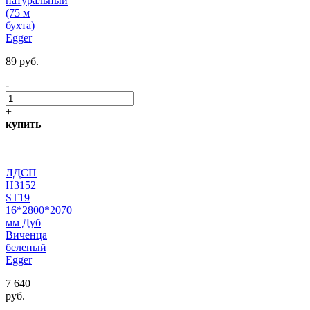
натуральный
(75 м
бухта)
Egger
89 руб.
-
+
купить
ЛДСП
H3152
ST19
16*2800*2070
мм Дуб
Виченца
беленый
Egger
7 640
руб.