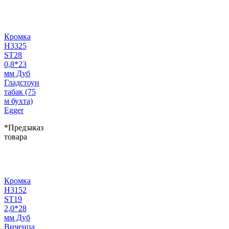
Кромка
H3325
ST28
0,8*23
мм Дуб
Гладстоун
табак (75
м бухта)
Egger
*Предзаказ
товара
Кромка
H3152
ST19
2,0*28
мм Дуб
Виченца