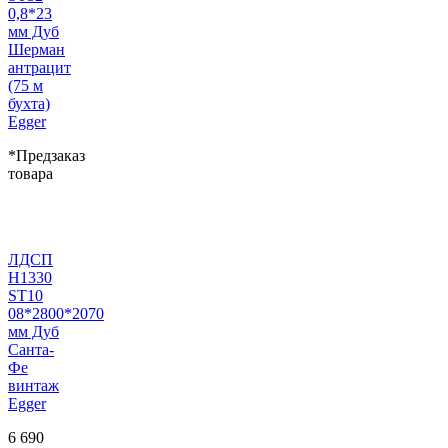
0,8*23
мм Дуб
Шерман
антрацит
(75 м
бухта)
Egger
*Предзаказ
товара
ЛДСП
H1330
ST10
08*2800*2070
мм Дуб
Санта-
Фе
винтаж
Egger
6 690