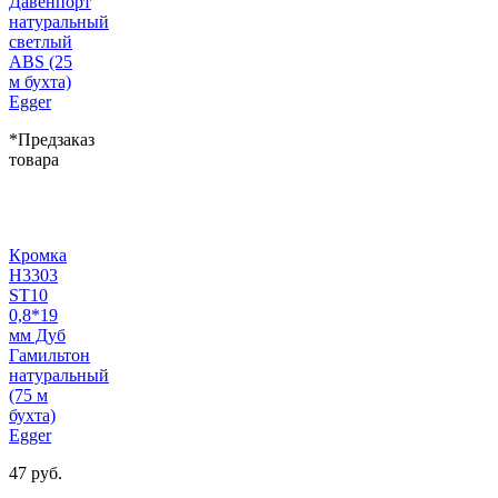
Давенпорт
натуральный
светлый
ABS (25
м бухта)
Egger
*Предзаказ
товара
Кромка
H3303
ST10
0,8*19
мм Дуб
Гамильтон
натуральный
(75 м
бухта)
Egger
47 руб.