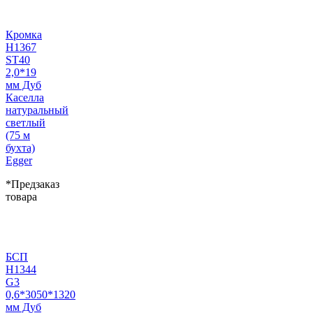
Кромка
H1367
ST40
2,0*19
мм Дуб
Каселла
натуральный
светлый
(75 м
бухта)
Egger
*Предзаказ
товара
БСП
H1344
G3
0,6*3050*1320
мм Дуб