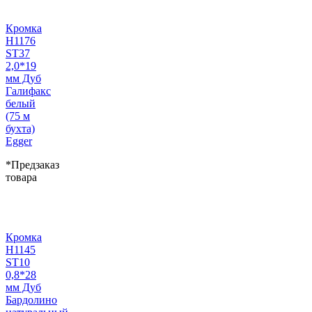
Кромка
H1176
ST37
2,0*19
мм Дуб
Галифакс
белый
(75 м
бухта)
Egger
*Предзаказ
товара
Кромка
H1145
ST10
0,8*28
мм Дуб
Бардолино