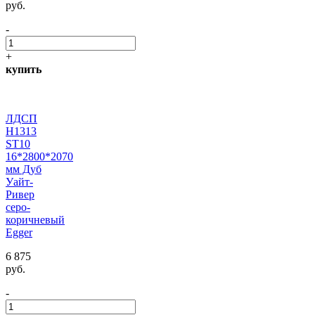
руб.
-
+
купить
ЛДСП
H1313
ST10
16*2800*2070
мм Дуб
Уайт-
Ривер
серо-
коричневый
Egger
6 875
руб.
-